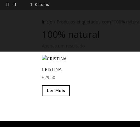
0 Items
Início
/ Produtos etiquetados com “100% natural
100% natural
Apenas um resultado
CRISTINA
€
29.50
Ler Mais