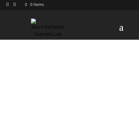
0 Items
AJUDA
Contato
Privacidade e cookies
Termos e condições de venda
Faq’s
RECICLAR
PONTOS DE VENDA
SEJA UM REPRESENTANTE