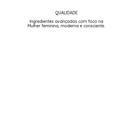
QUALIDADE
Ingredientes avançados com foco na
Mulher feminina, moderna e consciente.
Subscreva para 15% de Boas-vindas.
Subscribe
Ao subscrever aceito os
termos de utilização
e a
política de privacidade
da Web e concordo em
receber e-mails da ASM Cosmetic Lab.