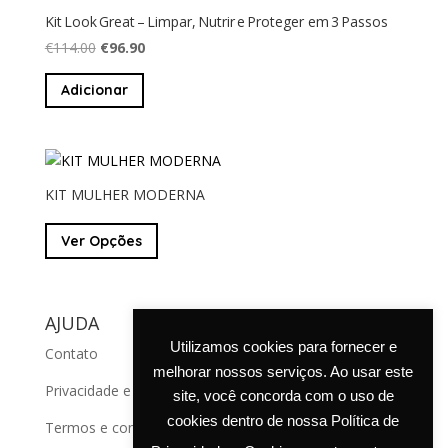
Kit Look Great – Limpar, Nutrir e Proteger em 3 Passos
O
O
€
114.00
€
96.90
preço
preço
Adicionar
original
atual
era:
é:
€114.00.
€96.90.
KIT MULHER MODERNA
This
Ver Opções
product
has
multiple
variants.
AJUDA
The
Utilizamos cookies para fornecer e
Contato
options
melhorar nossos serviços. Ao usar este
may
Privacidade e cookies
site, você concorda com o uso de
be
cookies dentro de nossa Política de
chosen
Termos e condições de venda