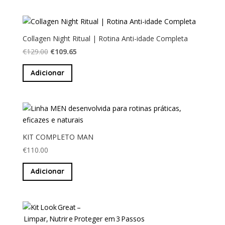
Collagen Night Ritual | Rotina Anti-idade Completa
O
O
€
129.00
€
109.65
preço
preço
Adicionar
original
atual
era:
é:
€129.00.
€109.65.
KIT COMPLETO MAN
€
110.00
Adicionar