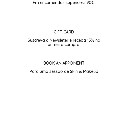
Em encomendas superiores 90€.
page
GIFT CARD
Suscreva à Newsleter e receba 15% na
primeira compra.
BOOK AN APPOIMENT
Para uma sessão de Skin & Makeup
Subscreva para 15% de Boas-vindas.