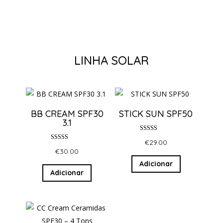
LINHA SOLAR
BB CREAM SPF30
STICK SUN SPF50
3.1
Avaliação
€
29.00
5.00
Avaliação
de 5
€
30.00
5.00
de 5
Adicionar
Adicionar