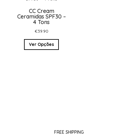
CC Cream
Ceramidas SPF30 –
4 Tons
€
39.90
This
Ver Opções
product
has
multiple
variants.
Voltar para a Loja
The
options
may
be
chosen
on
the
FREE SHIPPING
product