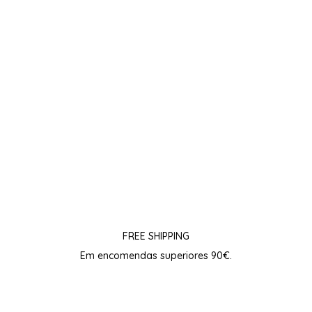
SERUM
Avaliação
€
39.00
5.00
de 5
Adicionar
Ver todos os produtos
FREE SHIPPING
Em encomendas superiores 90€.