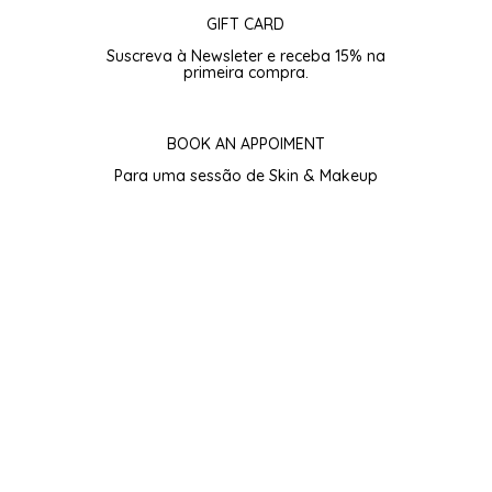
GIFT CARD
Suscreva à Newsleter e receba 15% na
primeira compra.
BOOK AN APPOIMENT
Para uma sessão de Skin & Makeup
Subscreva para 15% de Boas-vindas.
Subscribe
Ao subscrever aceito os
termos de utilização
e a
política de privacidade
da Web e concordo em