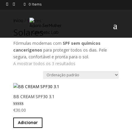
0 Items
Início
/ Solares
Solares
Fórmulas modernas com
SPF sem químicos
cancerígenos
para proteger todos os dias. Pele
segura, confortável e pronta para o sol.
A mostrar todos os 3 resultados
BB CREAM SPF30 3.1
Avaliação
€
30.00
5.00
de 5
Adicionar