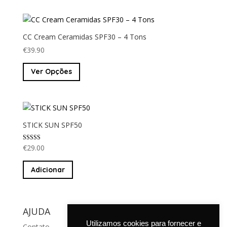
CC Cream Ceramidas SPF30 – 4 Tons
€
39.90
This
Ver Opções
product
has
multiple
variants.
The
STICK SUN SPF50
options
may
Avaliação
€
29.00
5.00
be
de 5
chosen
Adicionar
on
the
product
AJUDA
page
Utilizamos cookies para fornecer e
Contato