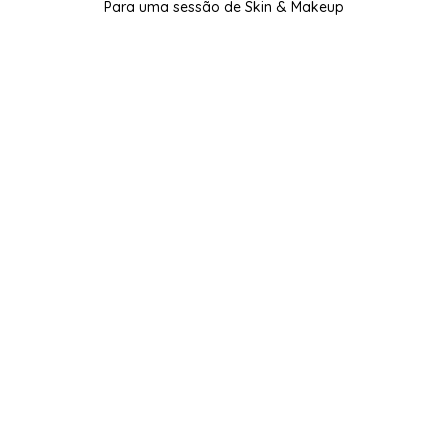
Para uma sessão de Skin & Makeup
Subscreva para 15% de Boas-vindas.
Subscribe
Ao subscrever aceito os
termos de utilização
e a
política de privacidade
da Web e concordo em
receber e-mails da ASM Cosmetic Lab.