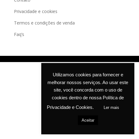
may
Privacidade e cookies
be
chosen
Termos e condições de venda
on
Faq’s
the
product
page
Utilizamos cookies para fornecer e
melhorar nossos serviços. Ao usar este
site, você concorda com o uso de
cookies dentro de nossa Política de
Privacidade e Cookies.
Ler mais
Aceitar