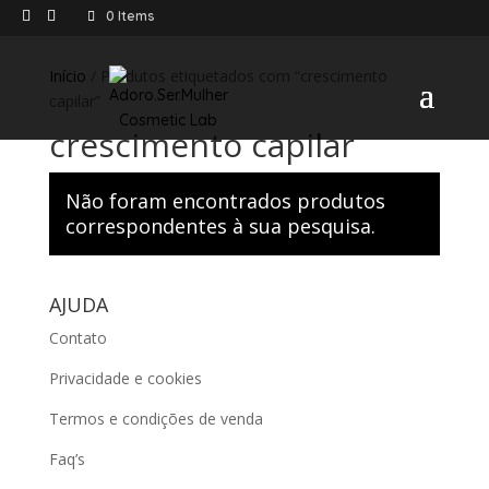
0 Items
Início
/ Produtos etiquetados com “crescimento
capilar”
crescimento capilar
Não foram encontrados produtos
correspondentes à sua pesquisa.
AJUDA
Contato
Privacidade e cookies
Termos e condições de venda
Faq’s