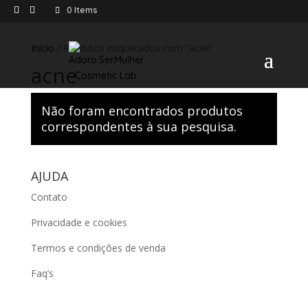
0 Items
Início
/ Produtos etiquetados com “acne”
acne
Não foram encontrados produtos
correspondentes à sua pesquisa.
AJUDA
Contato
Privacidade e cookies
Termos e condições de venda
Faq’s