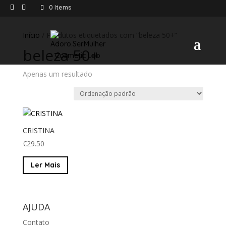
0 Items
Início
/ Produtos etiquetados com “beleza 50+”
beleza 50+
Apenas um resultado
CRISTINA
€
29.50
Ler Mais
AJUDA
Contato