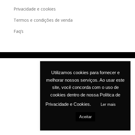
may
Privacidade e cookies
be
chosen
Termos e condições de venda
on
Faq’s
the
product
page
Utilizamos cookies para fornecer e
melhorar nossos serviços. Ao usar este
site, você concorda com o uso de
cookies dentro de nossa Política de
Privacidade e Cookies.
Ler mais
Aceitar