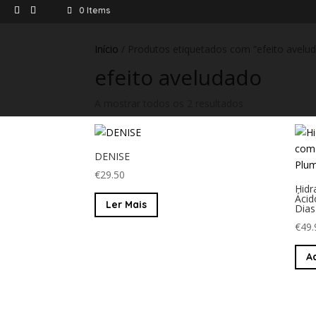
0 Items
Início
/ Produtos etiquetados com “efeito avelu
efeito aveludado
A mostrar todos os 2 resultados
DENISE
€
29.50
Hidr
Ácid
Ler Mais
Dias
€
49.
A