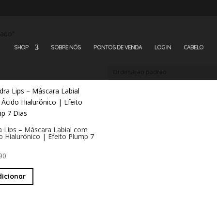
dado”
SHOP
SOBRE NÓS
PONTOS DE VENDA
LOG IN
CABELO
a Lips – Máscara Labial com
o Hialurónico | Efeito Plump 7
90
dicionar