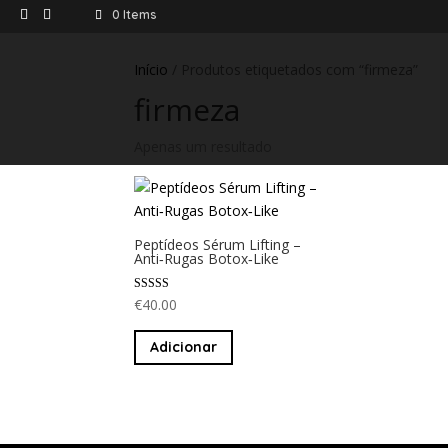
0 Items
Início
/ Produtos etiquetados com “firmeza”
firmeza
Apenas um resultado
Peptídeos Sérum Lifting –
Anti‑Rugas Botox‑Like
Avaliação
€
40.00
5.00
de 5
Adicionar