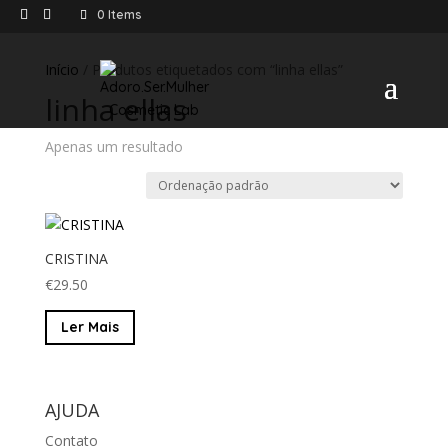
0 Items
Início
/ Produtos etiquetados com “linha ellas”
linha ellas
Apenas um resultado
CRISTINA
€
29.50
Ler Mais
AJUDA
Contato