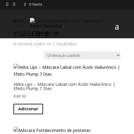
0 Items
Início
/ Produtos etiquetados com “mascara”
mascara
A mostrar todos os 2 resultados
Hidra Lips – Máscara Labial com Ácido Hialurónico |
Efeito Plump 7 Dias
€
49.90
Adicionar