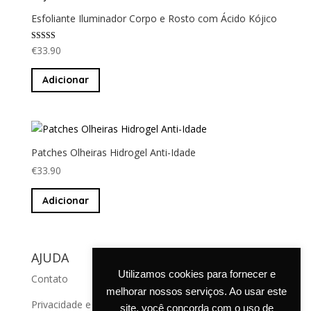
Esfoliante Iluminador Corpo e Rosto com Ácido Kójico
Avaliação
€
33.90
5.00
de 5
Adicionar
Patches Olheiras Hidrogel Anti-Idade
€
33.90
Adicionar
AJUDA
Utilizamos cookies para fornecer e
Contato
melhorar nossos serviços. Ao usar este
Privacidade e cookies
site, você concorda com o uso de