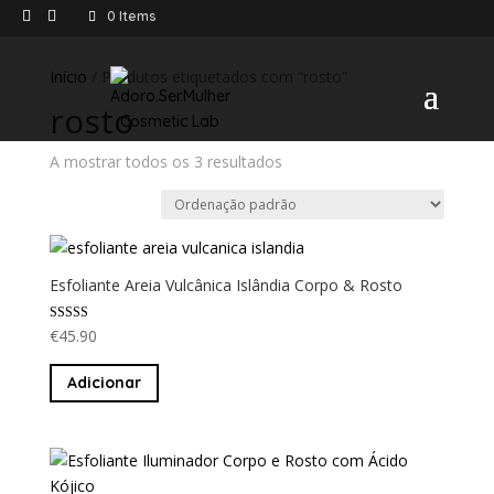
0 Items
Início
/ Produtos etiquetados com “rosto”
rosto
A mostrar todos os 3 resultados
Esfoliante Areia Vulcânica Islândia Corpo & Rosto
Avaliação
€
45.90
5.00
de 5
Adicionar