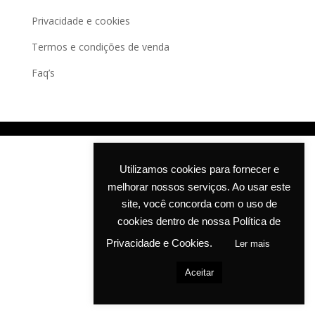
may
Privacidade e cookies
be
chosen
Termos e condições de venda
on
Faq’s
the
product
page
Utilizamos cookies para fornecer e
melhorar nossos serviços. Ao usar este
site, você concorda com o uso de
cookies dentro de nossa Política de
Privacidade e Cookies.
Ler mais
Aceitar