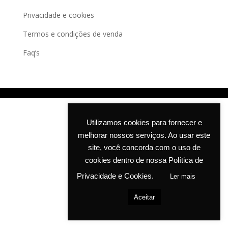
may
Privacidade e cookies
be
chosen
Termos e condições de venda
on
Faq’s
the
product
page
Utilizamos cookies para fornecer e
melhorar nossos serviços. Ao usar este
site, você concorda com o uso de
cookies dentro de nossa Política de
Privacidade e Cookies.
Ler mais
Aceitar