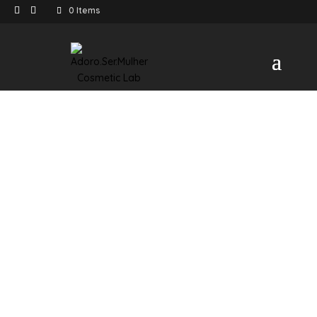
0 Items
SHOP
/ Kits & Coffrets / Tratamento Colagenio
Promoção!