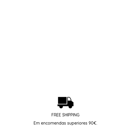
Probiotico Bruma
Facial
€
35.00
Adicionar
Ver todos os produtos
FREE SHIPPING
Em encomendas superiores 90€.