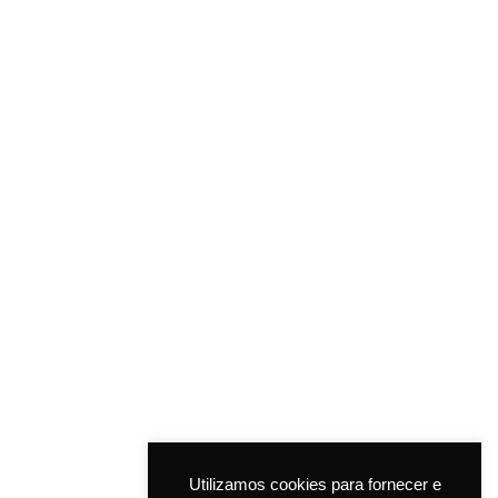
SIGA-NOS
AJUDA
©ASM COSMETIC LAB. All rights reserved.
Utilizamos cookies para fornecer e