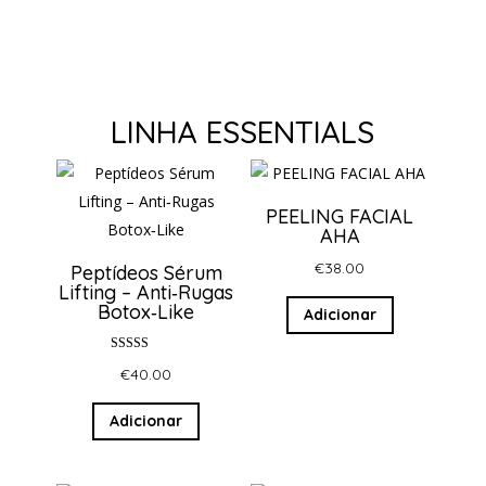
LINHA ESSENTIALS
PEELING FACIAL
AHA
€
38.00
Peptídeos Sérum
Lifting – Anti‑Rugas
Botox‑Like
Adicionar
Avaliação
€
40.00
5.00
de 5
Adicionar