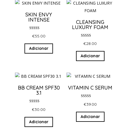
SKIN ENVY
INTENSE
CLEANSING
LUXURY FOAM
Avaliação
€
55.00
5.00
de 5
Avaliação
€
28.00
5.00
de 5
Adicionar
Adicionar
BB CREAM SPF30
VITAMIN C SERUM
3.1
Avaliação
€
39.00
5.00
Avaliação
de 5
€
30.00
5.00
de 5
Adicionar
Adicionar