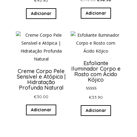
€
45.90
5.00
de 5
preço
preço
Adicionar
Adicionar
original
atual
era:
é:
€114.00.
€96.90.
Esfoliante
Iluminador Corpo e
Creme Corpo Pele
Rosto com Ácido
Sensível e Atópica |
Kójico
Hidratação
Profunda Natural
Avaliação
€
30.00
€
33.90
5.00
de 5
Adicionar
Adicionar