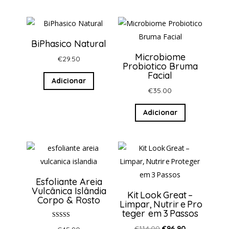
BiPhasico Natural
Microbiome
€
29.50
Probiotico Bruma
Facial
Adicionar
€
35.00
Adicionar
Esfoliante Areia
Vulcânica Islândia
Kit Look Great –
Corpo & Rosto
Limpar, Nutrir e Pro
teger em 3 Passos
Avaliação
O
O
€
114.00
€
96.90