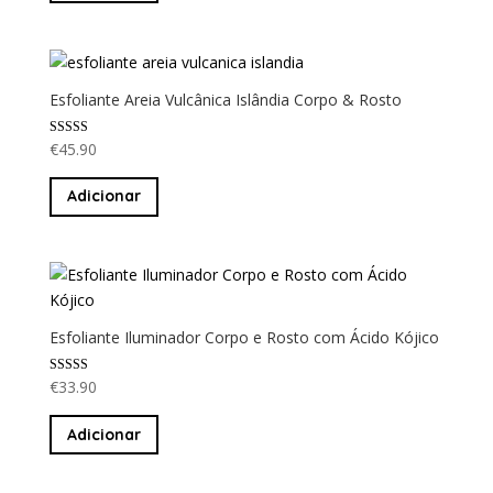
Esfoliante Areia Vulcânica Islândia Corpo & Rosto
Avaliação
€
45.90
5.00
de 5
Adicionar
Esfoliante Iluminador Corpo e Rosto com Ácido Kójico
Avaliação
€
33.90
5.00
de 5
Adicionar