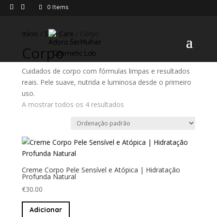
0 Items
Início
/
Skin Care
/ Corpo
Corpo
Cuidados de corpo com fórmulas limpas e resultados
reais. Pele suave, nutrida e luminosa desde o primeiro
uso.
A mostrar todos os 4 resultados
Creme Corpo Pele Sensível e Atópica | Hidratação
Profunda Natural
€
30.00
Adicionar