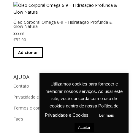
Óleo Corporal Omega 6‑9 – Hidratação Profunda &
Glow Natural
Avaliação
€
52.90
5.00
de 5
Adicionar
AJUDA
Utilizamos cookies para fornecer e
Contato
melhorar nossos serviços. Ao usar este
Privacidade e cookies
site, você concorda com o uso de
cookies dentro de nossa Política de
Termos e condições de venda
Privacidade e Cookies.
Ler mais
Faq’s
Aceitar