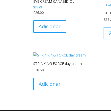
EYE CREAM CANABIDIOL
Avaliação
€
26.00
KIT
5.00
de 5
€
110
Adicionar
STRINKING FORCE day cream
€
38.50
Adicionar