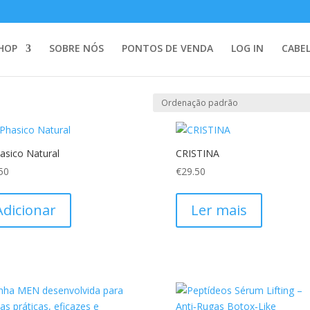
nico”
HOP
SOBRE NÓS
PONTOS DE VENDA
LOG IN
CABE
asico Natural
CRISTINA
50
€
29.50
Adicionar
Ler mais