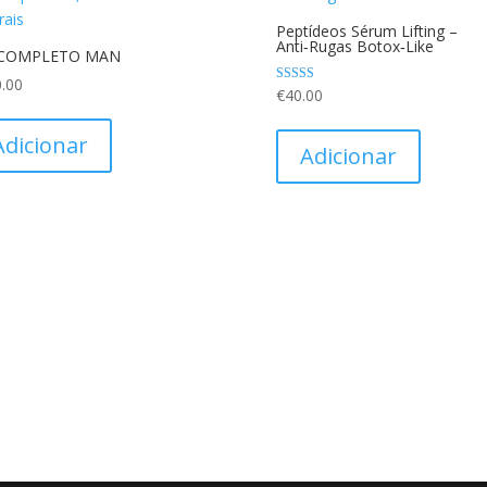
Peptídeos Sérum Lifting –
Anti‑Rugas Botox‑Like
 COMPLETO MAN
.00
Avaliação
€
40.00
5.00
de 5
Adicionar
Adicionar