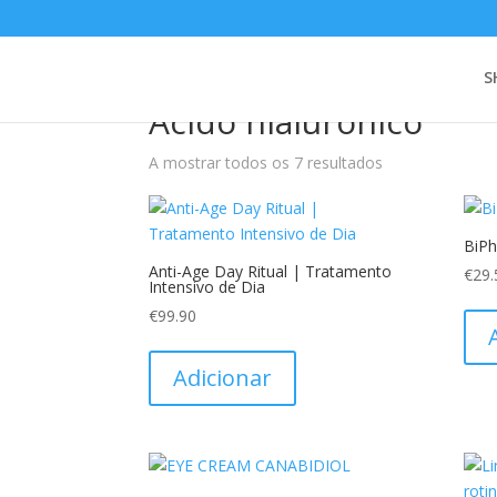
Início
/ Produtos etiquetados com “Ácido hialuro
S
Ácido hialuronico
A mostrar todos os 7 resultados
BiPh
Anti-Age Day Ritual | Tratamento
€
29.
Intensivo de Dia
€
99.90
Adicionar