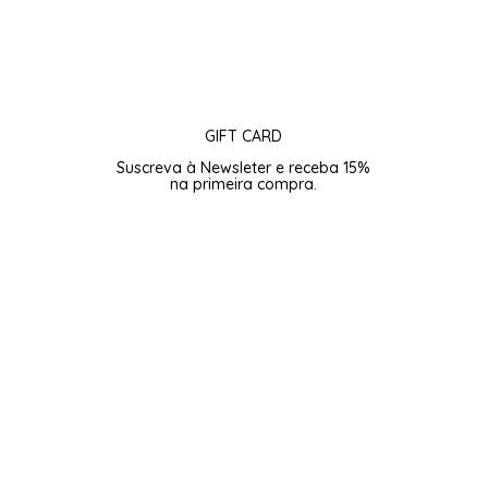
GIFT CARD
Suscreva à Newsleter e receba 15%
na primeira compra.
Subscreva para 15% de Boas-vindas.
 utilização
e a
política de privacidade
da Web e concordo em rec