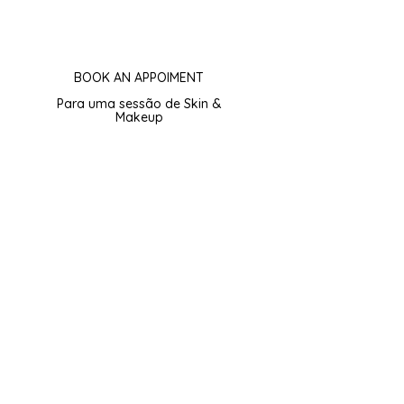
BOOK AN APPOIMENT
Para uma sessão de Skin &
Makeup
Subscribe
eber e-mails da ASM Cosmetic Lab.