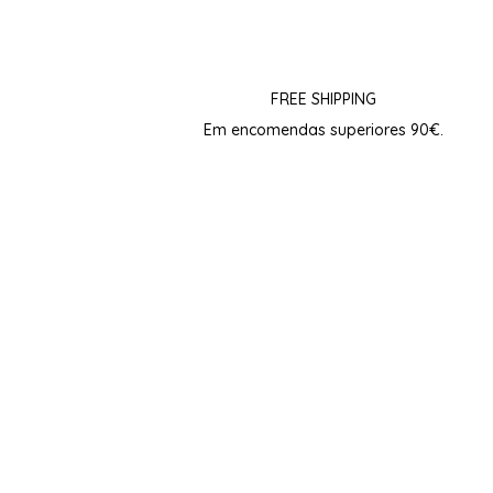
FREE SHIPPING
Em encomendas superiores 90€.
Ao subscrever aceito os
termos de